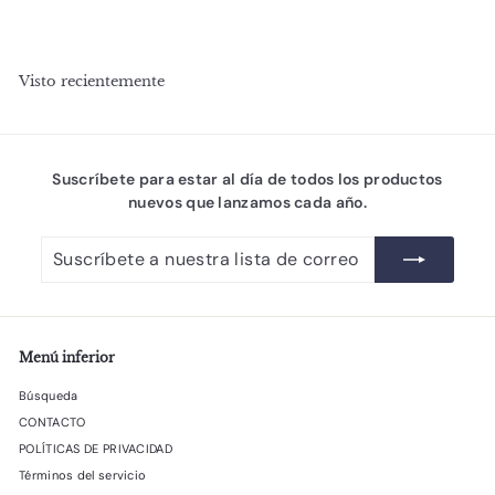
c
.
c
3
4
i
i
9
5
o
o
.
.
d
h
0
Visto recientemente
e
0
a
0
o
b
0
P
f
i
E
P
e
t
N
E
r
u
N
Suscríbete para estar al día de todos los productos
t
a
a
nuevos que lanzamos cada año.
l
Suscríbete
Suscribir
a
nuestra
lista
de
correo
Menú inferior
Búsqueda
CONTACTO
POLÍTICAS DE PRIVACIDAD
Términos del servicio