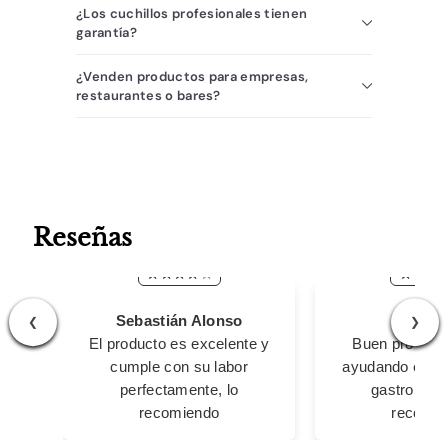
¿Los cuchillos profesionales tienen
garantía?
¿Venden productos para empresas,
restaurantes o bares?
Reseñas
Sebastián Alonso
Carlo
❮
❯
El producto es excelente y
Buen product
cumple con su labor
ayudando en mi
perfectamente, lo
gastronómi
recomiendo
recomie