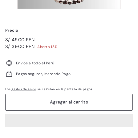
Precio
Precio
S/.
S/. 45.00 PEN
habitual
Precio
45.00
S/.
S/. 39.00 PEN
Ahorra 13%
de
PEN
39.00
oferta
PEN
Envíos a todo el Perú
Pagos seguros, Mercado Pago.
Los
gastos de envío
se calculan en la pantalla de pagos.
Agregar al carrito